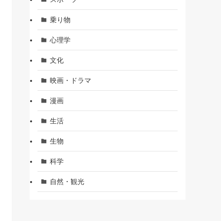
乗り物
心理学
文化
映画・ドラマ
漫画
生活
生物
科学
自然・観光