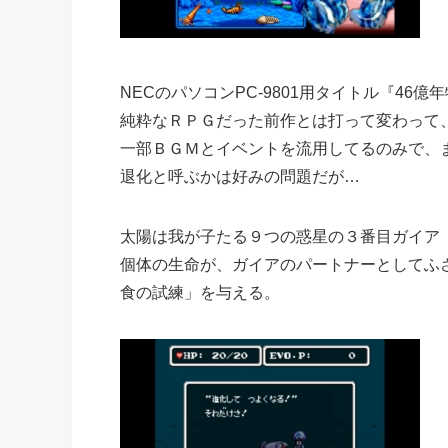
NECのパソコンPC-9801用タイトル『46億
純粋なＲＰＧだった前作とは打って変わって
一部ＢＧＭとイベントを流用してるのみで、
退化と呼ぶかは好みの問題だが…
太陽は我が子たる９つの惑星の３番目ガイア
個体の生命が、ガイアのパートナーとしてふ
食の試練」を与える。