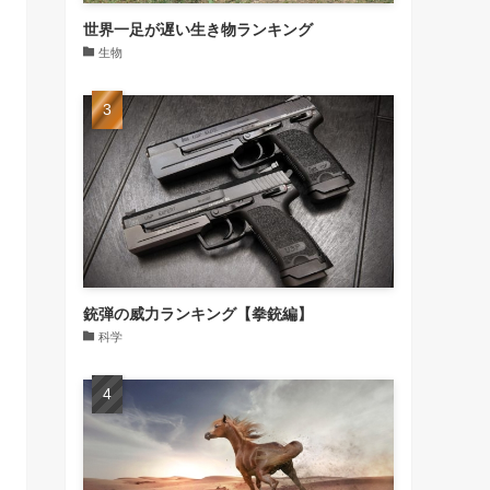
世界一足が遅い生き物ランキング
生物
銃弾の威力ランキング【拳銃編】
科学