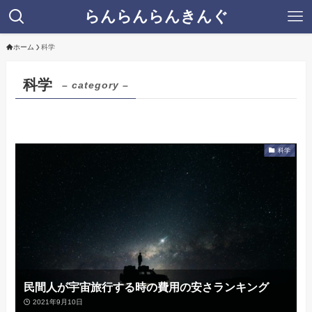
らんらんらんきんぐ
ホーム
科学
科学
– category –
科学
民間人が宇宙旅行する時の費用の安さランキング
2021年9月10日