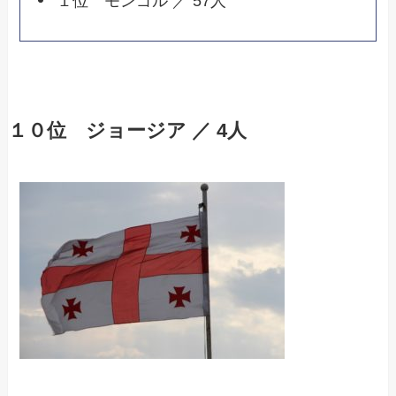
１位 モンゴル ／ 57人
１０位 ジョージア ／ 4人