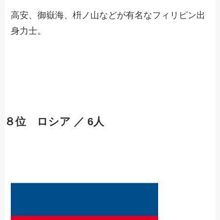
高安、
御嶽海
、枡ノ山などが有名なフィリピン出
身力士。
８位 ロシア ／ 6人