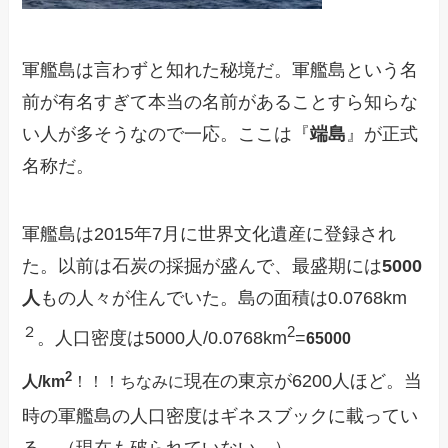
軍艦島は言わずと知れた秘境だ。軍艦島という名
前が有名すぎて本当の名前があることすら知らな
い人が多そうなので一応。ここは『
端島
』が正式
名称だ。
軍艦島は2015年7月に世界文化遺産に登録され
た。以前は石炭の採掘が盛んで、最盛期には
5000
人
もの人々が住んでいた。島の面積は0.0768km
２
2
。人口密度は5000人/0.0768km
=
65000
2
現在の東京が6200人ほど。当
人/km
！！！ちなみに
時の軍艦島の人口密度はギネスブックに載ってい