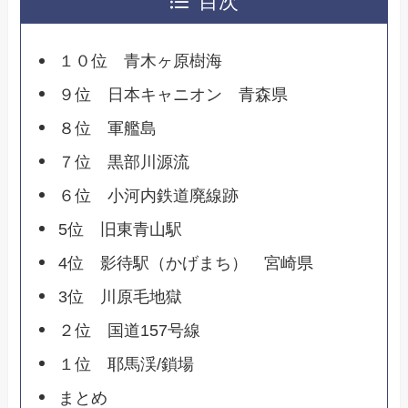
目次
１０位 青木ヶ原樹海
９位 日本キャニオン 青森県
８位 軍艦島
７位 黒部川源流
６位 小河内鉄道廃線跡
5位 旧東青山駅
4位 影待駅（かげまち） 宮崎県
3位 川原毛地獄
２位 国道157号線
１位 耶馬渓/鎖場
まとめ